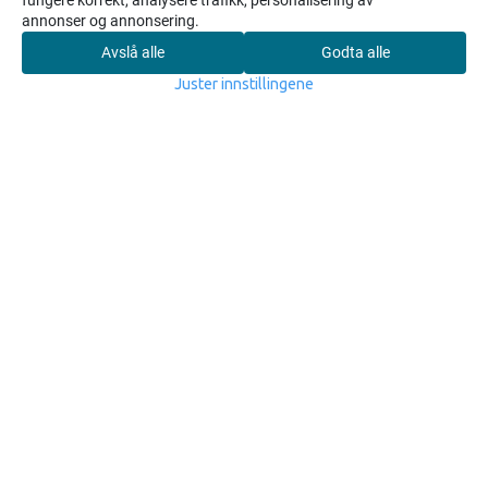
fungere korrekt, analysere trafikk, personalisering av
annonser og annonsering.
Avslå alle
Godta alle
0
Juster innstillingene
Hjem
Meny
Søk
Konto
Handlekurv
UV-lampe HPSH 5-
UV-lampe HPSH 5-
15 - 45W
25 - 72W
3.988,-
4.696,-
På lager
På lager
Kjøp
Kjøp