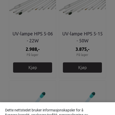
UV-lampe HPS 5-06
UV-lampe HPS 5-15
- 22W
- 50W
2.988,-
3.875,-
På lager
På lager
Kjøp
Kjøp
Dette nettstedet bruker informasjonskapsler for å