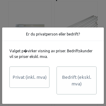
Er du privatperson eller bedrift?
Valget p�virker visning av priser. Bedriftskunder
Viqua uv-lampe
UV-lampe UVmax
vil se priser ekskl. mva.
Sterlight S200RL-
40W
HO
4.563,-
4.313,-
På lager
På lager
Privat (inkl. mva)
Bedrift (ekskl.
mva)
Kjøp
Kjøp