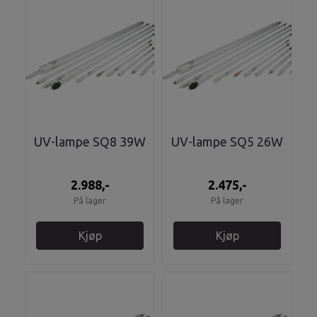
UV-lampe SQ8 39W
UV-lampe SQ5 26W
2.988,-
2.475,-
På lager
På lager
Kjøp
Kjøp