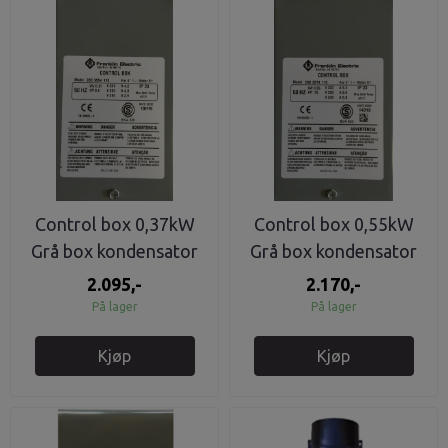
Control box 0,37kW
Control box 0,55kW
Grå box kondensator
Grå box kondensator
franklin
franklin
2.095,-
2.170,-
På lager
På lager
Kjøp
Kjøp