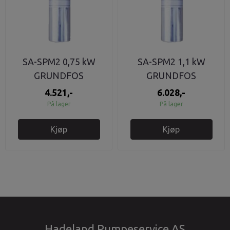
SA-SPM2 0,75 kW
SA-SPM2 1,1 kW
GRUNDFOS
GRUNDFOS
Kondensatorboks
Kondensatorboks
4.521,-
6.028,-
På lager
På lager
Kjøp
Kjøp
Hadeland Pumpeservice AS