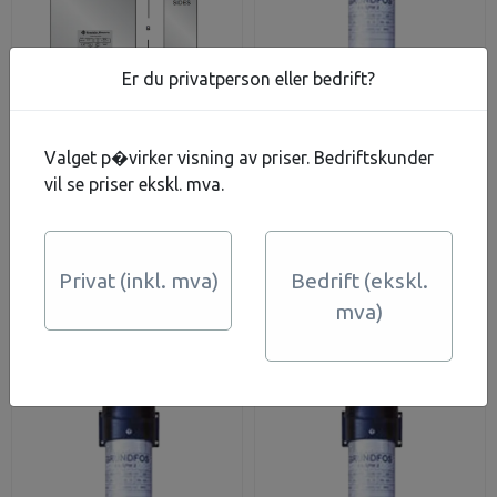
Er du privatperson eller bedrift?
Valget p�virker visning av priser. Bedriftskunder
Control box 1,1kW Grå
SA-SPM2 0,55 kW
vil se priser ekskl. mva.
box kondensator
GRUNDFOS
franklin
Kondensatorboks
3.890,-
3.916,-
På lager
På lager
Privat (inkl. mva)
Bedrift (ekskl.
mva)
Kjøp
Kjøp