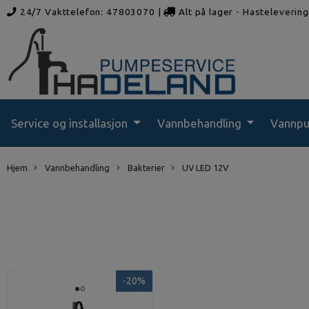
24/7 Vakttelefon: 47803070
|
Alt på lager - Hasteleverin
rådgivning
Service og installasjon
Vannbehandling
Vannp
Hjem
Vannbehandling
Bakterier
UV LED 12V
-20%