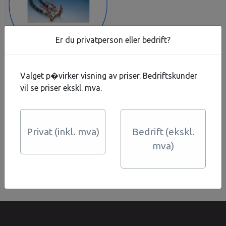
Er du privatperson eller bedrift?
1" Montering-sett
Valget p�virker visning av priser. Bedriftskunder
vannfilter for enkel
vil se priser ekskl. mva.
installasjon og service
2.750,-
På lager
Privat (inkl. mva)
Bedrift (ekskl.
Kjøp
mva)