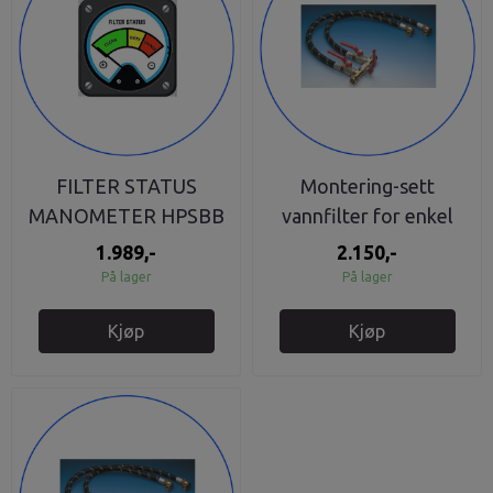
FILTER STATUS
Montering-sett
MANOMETER HPSBB
vannfilter for enkel
installasjon og service
1.989,-
2.150,-
På lager
På lager
Kjøp
Kjøp