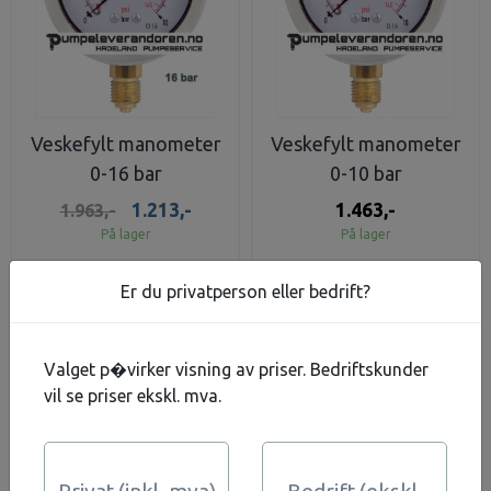
Veskefylt manometer
Veskefylt manometer
0-16 bar
0-10 bar
1.213,-
1.463,-
1.963,-
På lager
På lager
Kjøp
Kjøp
Er du privatperson eller bedrift?
Valget p�virker visning av priser. Bedriftskunder
vil se priser ekskl. mva.