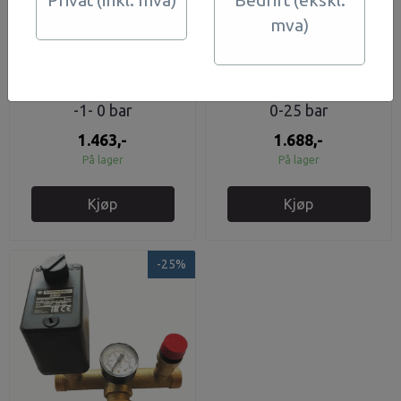
Privat (inkl. mva)
Bedrift (ekskl.
mva)
Veskefylt vakumeter
Veskefylt manometer
-1- 0 bar
0-25 bar
1.463,-
1.688,-
På lager
På lager
Kjøp
Kjøp
-25%