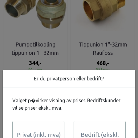
Pumpetilkobling
Tippunion 1"-32mm
tippunion 1"-32mm
Raufoss
EBC tykkvegget
344,-
468,-
På lager
På lager
Er du privatperson eller bedrift?
Kjøp
Kjøp
Valget p�virker visning av priser. Bedriftskunder
vil se priser ekskl. mva.
Privat (inkl. mva)
Bedrift (ekskl.