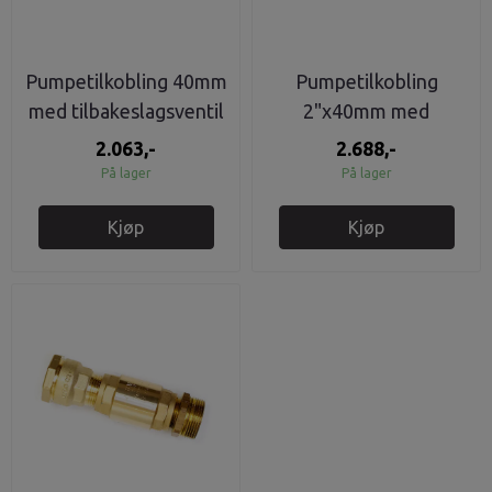
Pumpetilkobling 40mm
Pumpetilkobling
med tilbakeslagsventil
2"x40mm med
Raufoss
tilbakeslagsventil
2.063,-
2.688,-
Raufoss
På lager
På lager
Kjøp
Kjøp