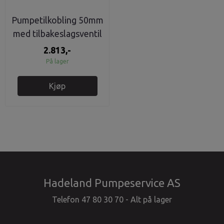
Pumpetilkobling 50mm
med tilbakeslagsventil
Raufoss
2.813,-
På lager
Kjøp
Hadeland Pumpeservice AS
Telefon 47 80 30 70 - Alt på lager