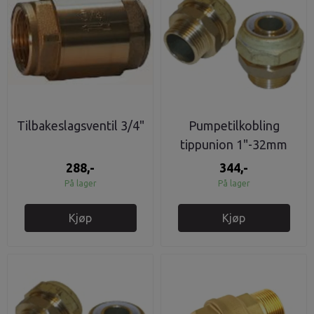
Tilbakeslagsventil 3/4"
Pumpetilkobling
tippunion 1"-32mm
EBC tynnvegget
288,-
344,-
På lager
På lager
Kjøp
Kjøp