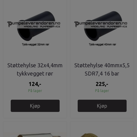
Støttehylse 32x4,4mm
Støttehylse 40mmx5,5
tykkvegget rør
SDR7,4 16 bar
124,-
225,-
På lager
På lager
Kjøp
Kjøp