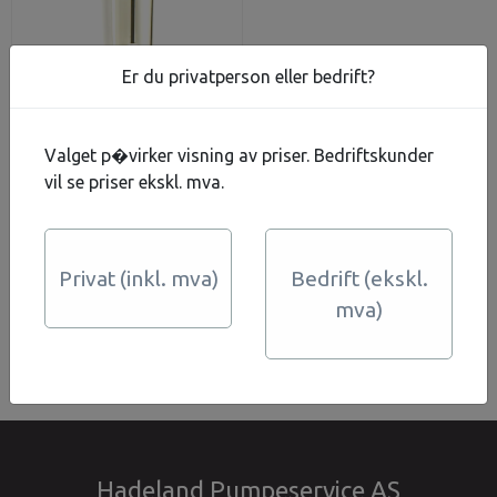
Er du privatperson eller bedrift?
Opur Super 1"
Valget p�virker visning av priser. Bedriftskunder
vil se priser ekskl. mva.
3.200,-
På lager
Kjøp
Privat (inkl. mva)
Bedrift (ekskl.
mva)
Hadeland Pumpeservice AS